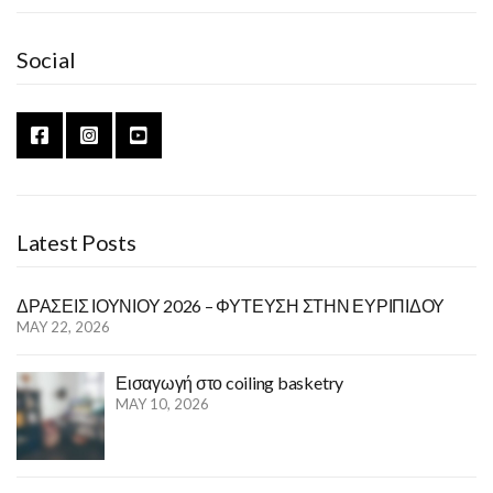
I
c
c
N
h
h
G
Social
B
f
A
o
S
r
K
:
E
T
R
Y
Latest Posts
ΔΡΑΣΕΙΣ ΙΟΥΝΙΟΥ 2026 – ΦΥΤΕΥΣΗ ΣΤΗΝ ΕΥΡΙΠΙΔΟΥ
MAY 22, 2026
Εισαγωγή στο coiling basketry
MAY 10, 2026