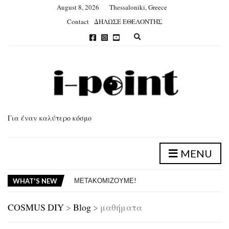
August 8, 2026
Thessaloniki, Greece
Contact
ΔΗΛΩΣΕ ΕΘΕΛΟΝΤΗΣ
E
x
p
a
n
d
s
e
a
Για έναν καλύτερο κόσμο
r
c
h
f
MENU
o
ΑΠΟΛΟΓΙΣΜΟΣ ΔΡΑΣΕΩΝ 2025
r
ΔΡΑΣΕΙΣ ΙΟΥΝΙΟΥ 2026 – ΦΥΤΕΥΣΗ ΣΤΗΝ ΕΥΡΙΠΙΔΟΥ
m
ΜΕΤΑΚΟΜΙΖΟΥΜΕ!
WHAT'S NEW
ΑΠΟΛΟΓΙΣΜΟΣ ΔΡΑΣΕΩΝ 2025
ΔΡΑΣΕΙΣ ΙΟΥΝΙΟΥ 2026 – ΦΥΤΕΥΣΗ ΣΤΗΝ ΕΥΡΙΠΙΔΟΥ
COSMUS DIY
>
Blog
>
μαθήματα