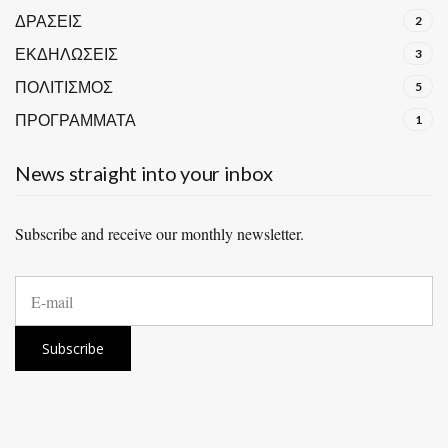
ΔΡΑΣΕΙΣ
2
ΕΚΔΗΛΩΣΕΙΣ
3
ΠΟΛΙΤΙΣΜΟΣ
5
ΠΡΟΓΡΑΜΜΑΤΑ
1
News straight into your inbox
Subscribe and receive our monthly newsletter.
E
m
a
i
Subscribe
l
a
d
d
r