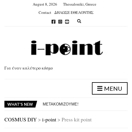
August 8, 2026
Thessaloniki, Greece
Contact
ΔΗΛΩΣΕ ΕΘΕΛΟΝΤΗΣ
E
x
p
a
n
d
s
e
a
Για έναν καλύτερο κόσμο
r
c
h
f
MENU
o
ΑΠΟΛΟΓΙΣΜΟΣ ΔΡΑΣΕΩΝ 2025
r
ΔΡΑΣΕΙΣ ΙΟΥΝΙΟΥ 2026 – ΦΥΤΕΥΣΗ ΣΤΗΝ ΕΥΡΙΠΙΔΟΥ
m
ΜΕΤΑΚΟΜΙΖΟΥΜΕ!
WHAT'S NEW
ΑΠΟΛΟΓΙΣΜΟΣ ΔΡΑΣΕΩΝ 2025
ΔΡΑΣΕΙΣ ΙΟΥΝΙΟΥ 2026 – ΦΥΤΕΥΣΗ ΣΤΗΝ ΕΥΡΙΠΙΔΟΥ
COSMUS DIY
>
i-point
>
Press kit point