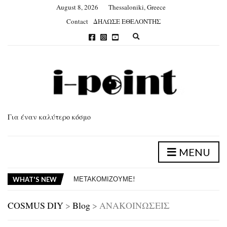
August 8, 2026
Thessaloniki, Greece
Contact
ΔΗΛΩΣΕ ΕΘΕΛΟΝΤΗΣ
E
x
p
a
n
d
s
e
a
Για έναν καλύτερο κόσμο
r
c
h
f
MENU
o
ΑΠΟΛΟΓΙΣΜΟΣ ΔΡΑΣΕΩΝ 2025
r
ΔΡΑΣΕΙΣ ΙΟΥΝΙΟΥ 2026 – ΦΥΤΕΥΣΗ ΣΤΗΝ ΕΥΡΙΠΙΔΟΥ
m
ΜΕΤΑΚΟΜΙΖΟΥΜΕ!
WHAT'S NEW
ΑΠΟΛΟΓΙΣΜΟΣ ΔΡΑΣΕΩΝ 2025
ΔΡΑΣΕΙΣ ΙΟΥΝΙΟΥ 2026 – ΦΥΤΕΥΣΗ ΣΤΗΝ ΕΥΡΙΠΙΔΟΥ
COSMUS DIY
>
Blog
>
ΑΝΑΚΟΙΝΩΣΕΙΣ