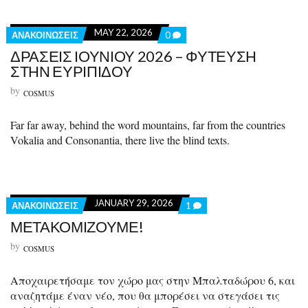
MAY 22, 2026
C
ΑΝΑΚΟΙΝΩΣΕΙΣ
0
O
ΔΡΑΣΕΙΣ ΙΟΥΝΙΟΥ 2026 – ΦΥΤΕΥΣΗ
M
ΣΤΗΝ ΕΥΡΙΠΙΔΟΥ
M
E
by
N
COSMUS
T
S
O
Far far away, behind the word mountains, far from the countries
N
Vokalia and Consonantia, there live the blind texts.
Δ
Ρ
Α
Σ
Ε
Ι
JANUARY 29, 2026
C
ΑΝΑΚΟΙΝΩΣΕΙΣ
1
Σ
O
Ι
ΜΕΤΑΚΟΜΙΖΟΥΜΕ!
M
Ο
M
Υ
by
COSMUS
E
Ν
N
Ι
T
Ο
Αποχαιρετήσαμε τον χώρο μας στην Μπαλταδώρου 6, και
O
Υ
N
αναζητάμε έναν νέο, που θα μπορέσει να στεγάσει τις
2
Μ