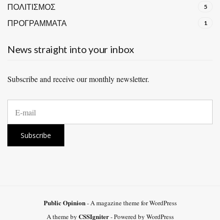
ΠΟΛΙΤΙΣΜΟΣ
5
ΠΡΟΓΡΑΜΜΑΤΑ
1
News straight into your inbox
Subscribe and receive our monthly newsletter.
E
m
a
i
Subscribe
l
a
d
d
r
e
s
Public Opinion
- A magazine theme for WordPress
s
:
CSSIgniter
A theme by
- Powered by WordPress